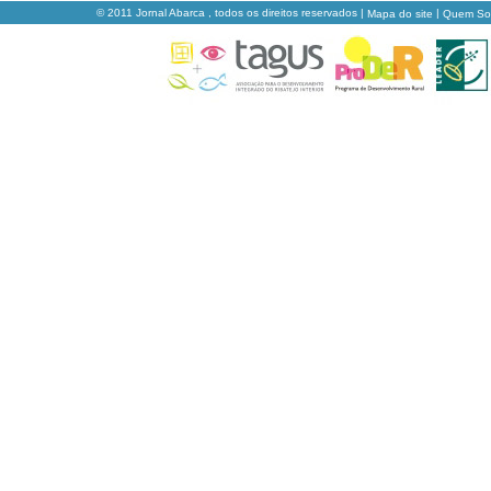
© 2011 Jornal Abarca , todos os direitos reservados |
|
Mapa do site
Quem S