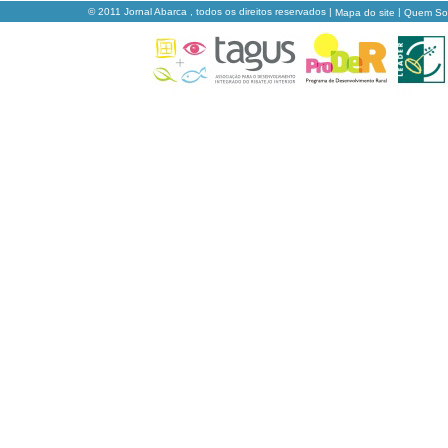
© 2011 Jornal Abarca , todos os direitos reservados |
|
Mapa do site
Quem S