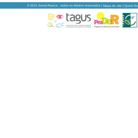
© 2011 Jornal Abarca , todos os direitos reservados |
|
Mapa do site
Quem S