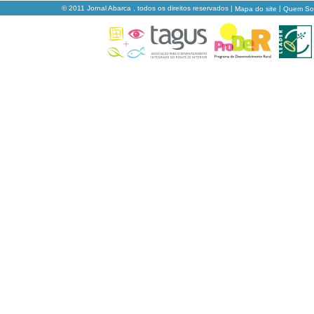
© 2011 Jornal Abarca , todos os direitos reservados |
|
Mapa do site
Quem S