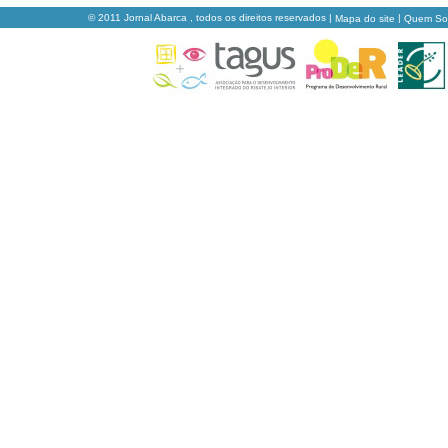
© 2011 Jornal Abarca , todos os direitos reservados |
|
Mapa do site
Quem S