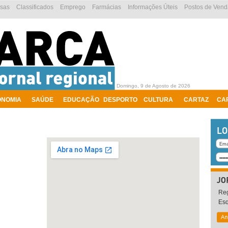
esas
Classificados
Emprego
Farmácias
Informações Úteis
Postos de Vend
Domingo, 9 de Agosto de 2026
ONOMIA
SAÚDE
EDUCAÇÃO
DESPORTO
CULTURA
CARTAZ
CA
Reg
Es