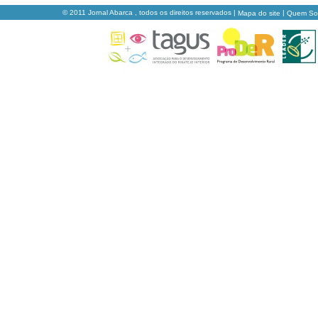
© 2011 Jornal Abarca , todos os direitos reservados |
|
Mapa do site
Quem S