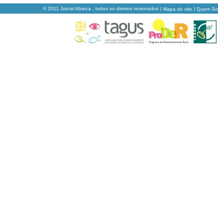
© 2011 Jornal Abarca , todos os direitos reservados |
|
Mapa do site
Quem S