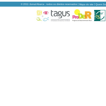
© 2011 Jornal Abarca , todos os direitos reservados |
|
Mapa do site
Quem S