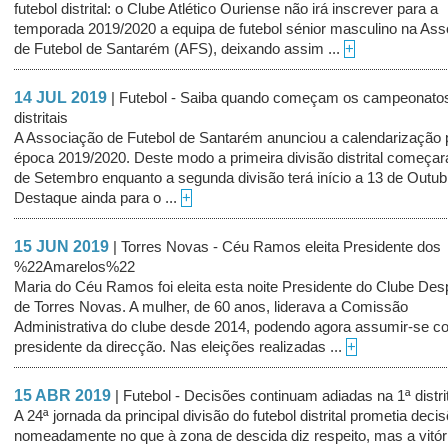
futebol distrital: o Clube Atlético Ouriense não irá inscrever para a
temporada 2019/2020 a equipa de futebol sénior masculino na As
de Futebol de Santarém (AFS), deixando assim ...
+
14 JUL 2019
| Futebol - Saiba quando começam os campeonato
distritais
A Associação de Futebol de Santarém anunciou a calendarização 
época 2019/2020. Deste modo a primeira divisão distrital começar
de Setembro enquanto a segunda divisão terá início a 13 de Outub
Destaque ainda para o ...
+
15 JUN 2019
| Torres Novas - Céu Ramos eleita Presidente dos
%22Amarelos%22
Maria do Céu Ramos foi eleita esta noite Presidente do Clube Des
de Torres Novas. A mulher, de 60 anos, liderava a Comissão
Administrativa do clube desde 2014, podendo agora assumir-se 
presidente da direcção. Nas eleições realizadas ...
+
15 ABR 2019
| Futebol - Decisões continuam adiadas na 1ª distri
A 24ª jornada da principal divisão do futebol distrital prometia deci
nomeadamente no que à zona de descida diz respeito, mas a vitór