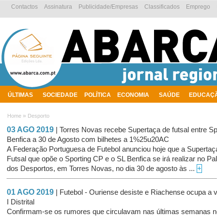
Contactos
Assinatura
Publicidade/Empresas
Classificados
Emprego
ÚLTIMAS
SOCIEDADE
POLÍTICA
ECONOMIA
SAÚDE
EDUCAÇ
AMBIENTE
»
Home
Desporto
03 AGO 2019
| Torres Novas recebe Supertaça de futsal entre Sp
Benfica a 30 de Agosto com bilhetes a 1%25u20AC
A Federação Portuguesa de Futebol anunciou hoje que a Supertaç
Futsal que opõe o Sporting CP e o SL Benfica se irá realizar no Pa
dos Desportos, em Torres Novas, no dia 30 de agosto às ...
+
01 AGO 2019
| Futebol - Ouriense desiste e Riachense ocupa a 
I Distrital
Confirmam-se os rumores que circulavam nas últimas semanas n