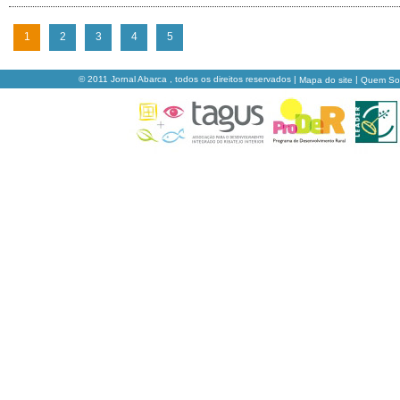
1
2
3
4
5
© 2011 Jornal Abarca , todos os direitos reservados |
|
Mapa do site
Quem S