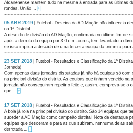
Alcanenense mantém tudo na mesma à entrada para as últimas d
rondas. União ...
+
05 ABR 2019
| Futebol - Descida da AD Mação não influencia de
na 1ª Distrital
A descida de divisão da AD Mação, confirmada no último fim-de-
após a derrota da equipa por 3-0 em Loures, tem levantado a dúvi
se isso implica a descida de uma terceira equipa da primeira para 
23 SET 2018
| Futebol - Resultados e Classificação da 1ª Distrita
Jornada)
Com apenas duas jornadas disputadas já não há equipas só com 
na principal divisão do distrito. As equipas que tinham vencido na 
jornada não conseguiram repetir o feito e, assim, comprova-se o eq
que ...
+
17 SET 2018
| Futebol - Resultados e Classificação da 1ª Distrita
A bola já rola na principal divisão do distrito. São 14 equipas que t
suceder à AD Mação como campeão distrital. Nota de destaque p
equipas que desceram e para as que subiram, nenhuma delas sai
derrotada ...
+