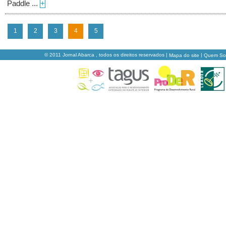
Paddle ...
+
1
2
3
4
5
© 2011 Jornal Abarca , todos os direitos reservados |
|
Mapa do site
Quem S