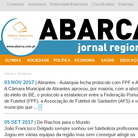
Contactos
Assinatura
Publicidade/Empresas
Classificados
Emprego
ÚLTIMAS
SOCIEDADE
POLÍTICA
ECONOMIA
SAÚDE
EDUCAÇ
AMBIENTE
»
Home
Desporto
03 NOV 2017
| Abrantes - Autarquia fecha protocolo com FPF e 
A Câmara Municipal de Abrantes aprovou, por maioria, com a abs
do eleito do BE, o protocolo a estabelecer entre a Federação Port
de Futebol (FPF), a Associação de Futebol de Santarém (AFS) e o
município que ...
+
05 SET 2017
| De Riachos para o Mundo
João Francisco Delgado sempre sonhou ser futebolista profissiona
Jogou em várias equipas da região mas sem conseguir atingir os