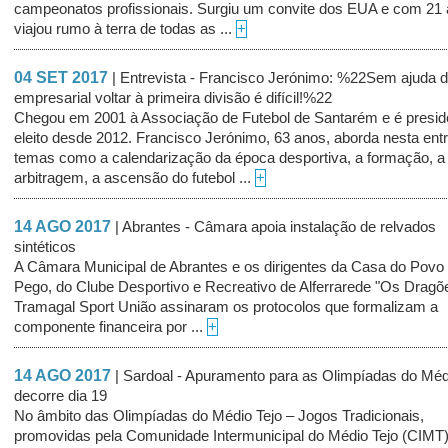
campeonatos profissionais. Surgiu um convite dos EUA e com 21
viajou rumo à terra de todas as ...
+
04 SET 2017
| Entrevista - Francisco Jerónimo: %22Sem ajuda d
empresarial voltar à primeira divisão é difícil!%22
Chegou em 2001 à Associação de Futebol de Santarém e é presid
eleito desde 2012. Francisco Jerónimo, 63 anos, aborda nesta entr
temas como a calendarização da época desportiva, a formação, a
arbitragem, a ascensão do futebol ...
+
14 AGO 2017
| Abrantes - Câmara apoia instalação de relvados
sintéticos
A Câmara Municipal de Abrantes e os dirigentes da Casa do Povo
Pego, do Clube Desportivo e Recreativo de Alferrarede "Os Dragõ
Tramagal Sport União assinaram os protocolos que formalizam a
componente financeira por ...
+
14 AGO 2017
| Sardoal - Apuramento para as Olimpíadas do Méd
decorre dia 19
No âmbito das Olimpíadas do Médio Tejo – Jogos Tradicionais,
promovidas pela Comunidade Intermunicipal do Médio Tejo (CIMT)