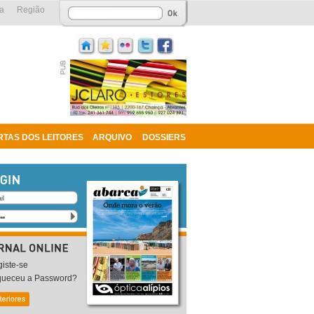
a
Região
RTAS DOS LEITORES
ARQUIVO
DOSSIERS
iste-se
queceu a Password?