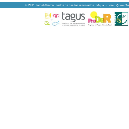
© 2011 Jornal Abarca , todos os direitos reservados |
|
Mapa do site
Quem S