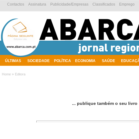
Contactos
Assinatura
Publicidade/Empresas
Classificados
Emprego
ÚLTIMAS
SOCIEDADE
POLÍTICA
ECONOMIA
SAÚDE
EDUCAÇ
AMBIENTE
»
Home
Editora
... publique também o seu livro .