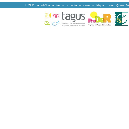
© 2011 Jornal Abarca , todos os direitos reservados |
|
Mapa do site
Quem S