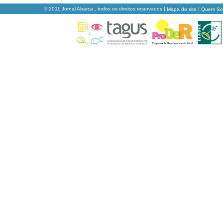
© 2011 Jornal Abarca , todos os direitos reservados |
|
Mapa do site
Quem S