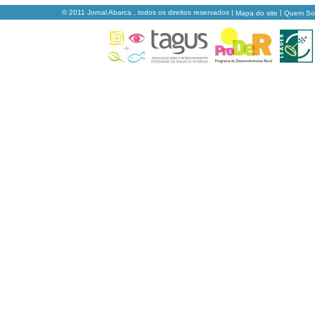
© 2011 Jornal Abarca , todos os direitos reservados |
|
Mapa do site
Quem S