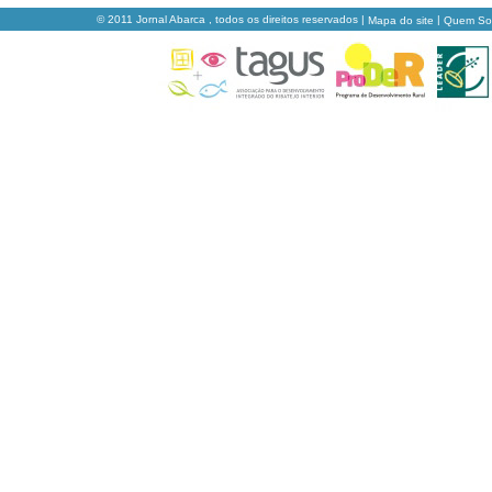
© 2011 Jornal Abarca , todos os direitos reservados |
|
Mapa do site
Quem S