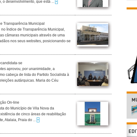
, o desenvolvimento, que está ...
+
 de Transparência Municipal
 no Índice de Transparência Municipal,
das câmaras municipais através de uma
dadãos nos seus websites, posicionando-se
ecandidata-se
ntes aprovou, por unanimidade, a
o cabeça de lista do Partido Socialista à
eleições autárquicas. Maria do Céu
ação On-line
sta do Município de Vila Nova da
istência de cinco áreas de reabilitação
, Atalaia, Praia do ...
+