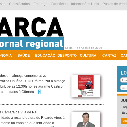
esas
Classificados
Emprego
Farmácias
Informações Úteis
Postos de Vend
Sexta, 7 de Agosto de 2026
ONOMIA
SAÚDE
EDUCAÇÃO
DESPORTO
CULTURA
CARTAZ
CA
datos em almoço comemorativo
ática Unitária - CDU irá realizar o almoço
il, pelas 12:30h no restaurante Castiço
 candidatos à Câmara ...
+
Reg
 à Câmara de Vila de Rei
Es
midade a recandidatura de Ricardo Aires à
imento ao trabalho que tem vindo a