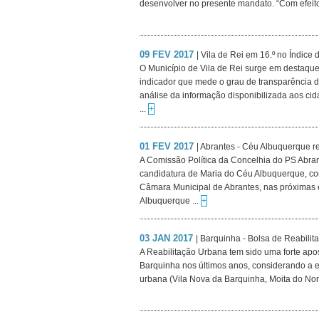
desenvolver no presente mandato. “Com efeito
09 FEV 2017
| Vila de Rei em 16.º no Índice
O Município de Vila de Rei surge em destaque
indicador que mede o grau de transparência 
análise da informação disponibilizada aos ci
...
+
01 FEV 2017
| Abrantes - Céu Albuquerque r
A Comissão Política da Concelhia do PS Abra
candidatura de Maria do Céu Albuquerque, com
Câmara Municipal de Abrantes, nas próximas 
Albuquerque ...
+
03 JAN 2017
| Barquinha - Bolsa de Reabilit
A Reabilitação Urbana tem sido uma forte apo
Barquinha nos últimos anos, considerando a ex
urbana (Vila Nova da Barquinha, Moita do Norte