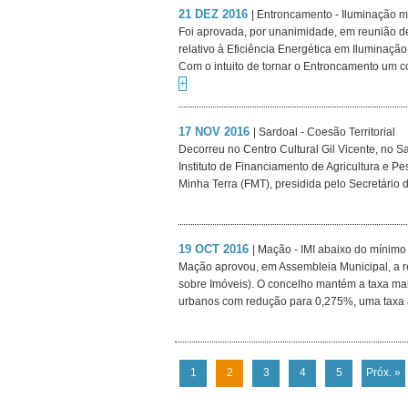
21 DEZ 2016
| Entroncamento - Iluminação m
Foi aprovada, por unanimidade, em reunião d
relativo à Eficiência Energética em Iluminaçã
Com o intuito de tornar o Entroncamento um c
+
17 NOV 2016
| Sardoal - Coesão Territorial
Decorreu no Centro Cultural Gil Vicente, no Sa
Instituto de Financiamento de Agricultura e P
Minha Terra (FMT), presidida pelo Secretário 
19 OCT 2016
| Mação - IMI abaixo do mínimo
Mação aprovou, em Assembleia Municipal, a r
sobre Imóveis). O concelho mantém a taxa mai
urbanos com redução para 0,275%, uma taxa ab
1
2
3
4
5
Próx. »