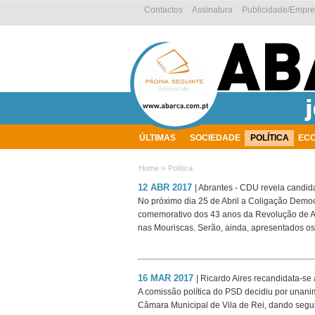
Contactos
Assinatura
Publicidade/Empr
ÚLTIMAS
SOCIEDADE
POLÍTICA
EC
AMBIENTE
»
Home
Política
12 ABR 2017
| Abrantes - CDU revela candi
No próximo dia 25 de Abril a Coligação Democr
comemorativo dos 43 anos da Revolução de Abr
nas Mouriscas. Serão, ainda, apresentados os
16 MAR 2017
| Ricardo Aires recandidata-se
A comissão política do PSD decidiu por unani
Câmara Municipal de Vila de Rei, dando segu