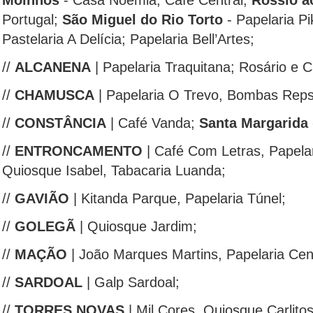
Moinhos
- Casa Noémia; Café Central;
Rossio a
Portugal;
São Miguel do Rio Torto
- Papelaria P
Pastelaria A Delícia; Papelaria Bell’Artes;
//
ALCANENA
| Papelaria Traquitana; Rosário e C
//
CHAMUSCA
| Papelaria O Trevo, Bombas Reps
//
CONSTÂNCIA
| Café Vanda;
Santa Margarida
//
ENTRONCAMENTO
| Café Com Letras, Papelar
Quiosque Isabel, Tabacaria Luanda;
//
GAVIÃO
| Kitanda Parque, Papelaria Túnel;
//
GOLEGÃ
| Quiosque Jardim;
//
MAÇÃO
| João Marques Martins, Papelaria Cen
//
SARDOAL
| Galp Sardoal;
//
TORRES NOVAS
| Mil Cores, Quiosque Carlito