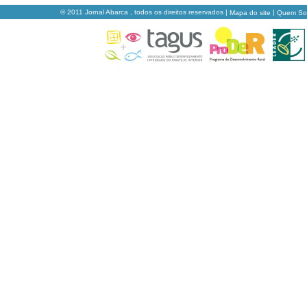
© 2011 Jornal Abarca , todos os direitos reservados |
|
Mapa do site
Quem S