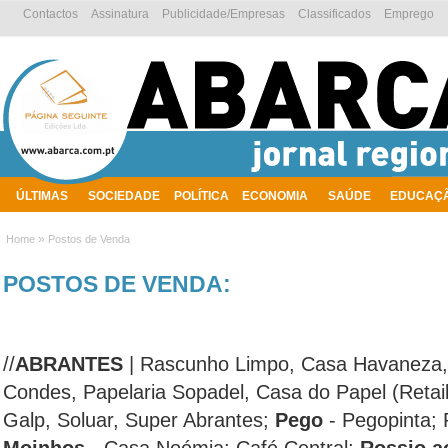
Contactos
Assinatura
Publicidade/Empresas
Classificados
Emprego
ÚLTIMAS
SOCIEDADE
POLÍTICA
ECONOMIA
SAÚDE
EDUCAÇ
AMBIENTE
»
Home
Postos de Venda
POSTOS DE VENDA:
//
ABRANTES
| Rascunho Limpo, Casa Havaneza, 
Condes, Papelaria Sopadel, Casa do Papel (Retai
Galp, Soluar, Super Abrantes;
Pego
- Pegopinta;