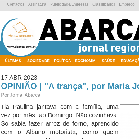
Contactos
Assinatura
Publicidade/Empresas
Classificados
Emprego
ÚLTIMAS
SOCIEDADE
POLÍTICA
ECONOMIA
SAÚDE
EDUCAÇ
AMBIENTE
17 ABR 2023
OPINIÃO | "A trança", por Maria 
Por Jornal Abarca
Tia Paulina jantava com a família, uma
vez por mês, ao Domingo. Não cozinhava.
Só sabia fazer arroz de forno, aprendido
com o Albano motorista, como quem