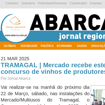
Contactos
Assinatura
Publicidade/Empresas
Classificados
Emprego
ÚLTIMAS
SOCIEDADE
POLÍTICA
ECONOMIA
SAÚDE
EDUCAÇ
AMBIENTE
21 MAR 2025
TRAMAGAL | Mercado recebe est
concurso de vinhos de produtores
Por Jornal Abarca
Vai realizar-se na manhã do próximo dia
22 de Março, sábado, nas instalações do
Mercado/Multiusos do Tramagal, o