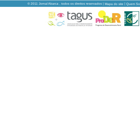
© 2011 Jornal Abarca , todos os direitos reservados |
|
Mapa do site
Quem S