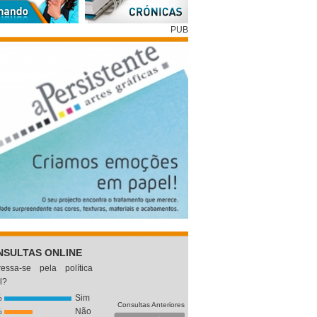
PUB
NSULTAS ONLINE
eressa-se pela política
l?
%
Sim
Consultas Anteriores
%
Não