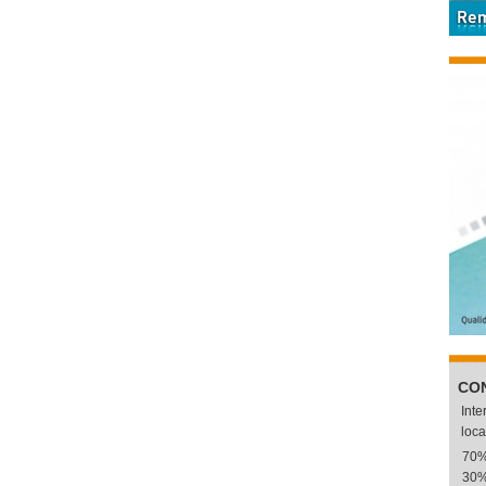
CO
Int
loca
70
30