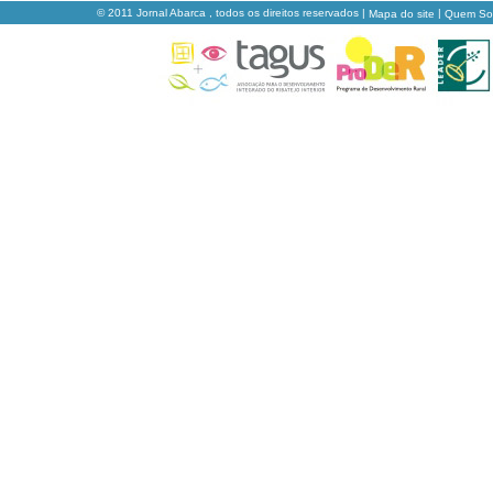
© 2011 Jornal Abarca , todos os direitos reservados |
|
Mapa do site
Quem S