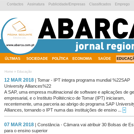
Contactos
Assinatura
Publicidade/Empresas
Classificados
Emprego
ÚLTIMAS
SOCIEDADE
POLÍTICA
ECONOMIA
SAÚDE
EDUCAÇ
AMBIENTE
»
Home
Educação
12 MAR 2018
| Tomar - IPT integra programa mundial %22SAP
University Alliances%22
A SAP, uma empresa multinacional de software e aplicações de g
empresarial, e o Instituto Politécnico de Tomar (IPT) iniciaram,
recentemente, uma parceria ao abrigo do programa SAP Universit
Alliances, tornando o IPT numa das instituições de ensino ...
+
07 MAR 2018
| Constância - Câmara vai atribuir 30 Bolsas de E
para o ensino superior