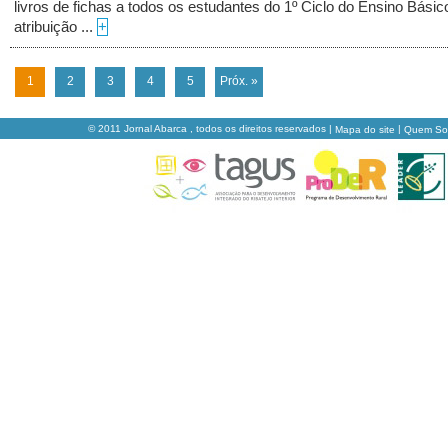
livros de fichas a todos os estudantes do 1º Ciclo do Ensino Básic
atribuição ...
+
1
2
3
4
5
Próx. »
© 2011 Jornal Abarca , todos os direitos reservados |
|
Mapa do site
Quem S