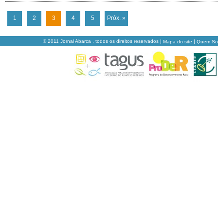
1
2
3
4
5
Próx. »
© 2011 Jornal Abarca , todos os direitos reservados |
|
Mapa do site
Quem S