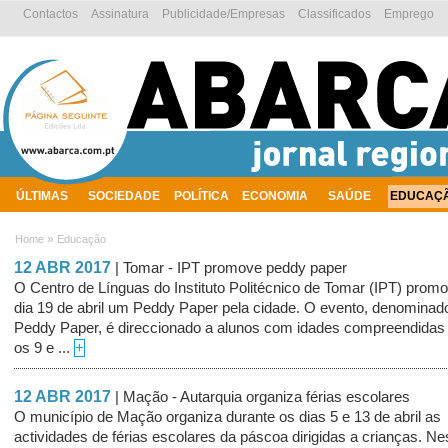
Contactos
Assinatura
Publicidade/Empresas
Classificados
Emprego
ÚLTIMAS
SOCIEDADE
POLÍTICA
ECONOMIA
SAÚDE
EDUCAÇ
AMBIENTE
»
Home
Educação
12 ABR 2017
| Tomar - IPT promove peddy paper
O Centro de Línguas do Instituto Politécnico de Tomar (IPT) prom
dia 19 de abril um Peddy Paper pela cidade. O evento, denominad
Peddy Paper, é direccionado a alunos com idades compreendidas 
os 9 e ...
+
12 ABR 2017
| Mação - Autarquia organiza férias escolares
O município de Mação organiza durante os dias 5 e 13 de abril as
actividades de férias escolares da páscoa dirigidas a crianças. Ne