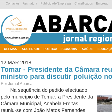
Contactos
Assinatura
Publicidade/Empresas
Classificados
Emprego
ÚLTIMAS
SOCIEDADE
POLÍTICA
ECONOMIA
SAÚDE
EDUCAÇ
AMBIENTE
12 MAR 2018
Tomar - Presidente da Câmara re
ministro para discutir poluição n
Por Jornal Abarca
Na sequência do pedido efectuado
pelo município de Tomar, a Presidente da
Câmara Municipal, Anabela Freitas,
reuniu-se com João Matos Fernandes,