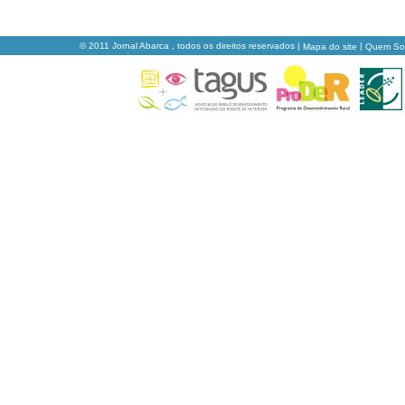
© 2011 Jornal Abarca , todos os direitos reservados |
|
Mapa do site
Quem S