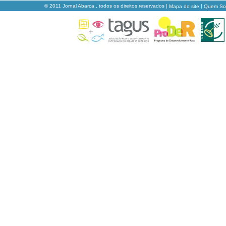
© 2011 Jornal Abarca , todos os direitos reservados |
|
Mapa do site
Quem S