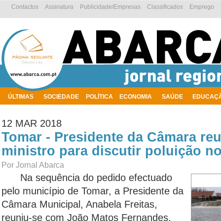
Contactos
Assinatura
Publicidade/Empresas
Classificados
Emprego
ÚLTIMAS
SOCIEDADE
POLÍTICA
ECONOMIA
SAÚDE
EDUCAÇ
AMBIENTE
12 MAR 2018
Tomar - Presidente da Câmara re
ministro para discutir poluição n
Por Jornal Abarca
Na sequência do pedido efectuado
pelo município de Tomar, a Presidente da
Câmara Municipal, Anabela Freitas,
reuniu-se com João Matos Fernandes,