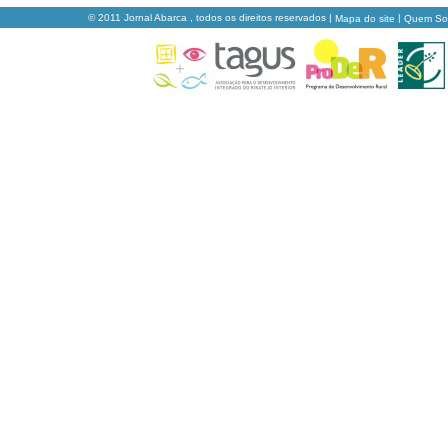
© 2011 Jornal Abarca , todos os direitos reservados |
|
Mapa do site
Quem S