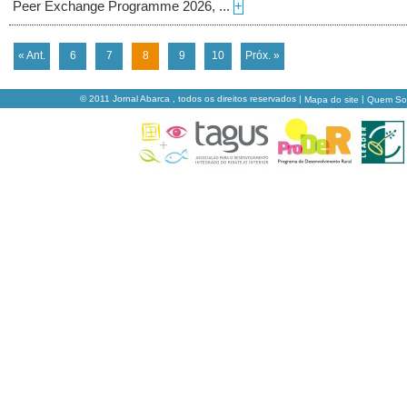
Peer Exchange Programme 2026, ...
+
« Ant.
6
7
8
9
10
Próx. »
© 2011 Jornal Abarca , todos os direitos reservados |
|
Mapa do site
Quem S