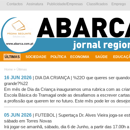
Contactos
Assinatura
Publicidade/Empresas
Classificados
Emprego
ÚLTIMAS
SOCIEDADE
POLÍTICA
ECONOMIA
SAÚDE
EDUCAÇ
AMBIENTE
»
Home
Últimas
16 JUN 2026
| DIA DA CRIANÇA | %22O que queres ser quando 
grande?%22
Em mês de Dia da Criança inauguramos uma rubrica com as cria
Escola Básica do Tramagal onde as desafiamos a escrever cartas
a profissão que querem ter no futuro. Este mês pode ler os desejos
05 JUN 2026
| FUTEBOL | Supertaça Dr. Alves Vieira joga-se es
sábado em Torres Novas
Irá jogar-se amanhã, sábado, dia 6 de Junho, a partir das 17.00h a