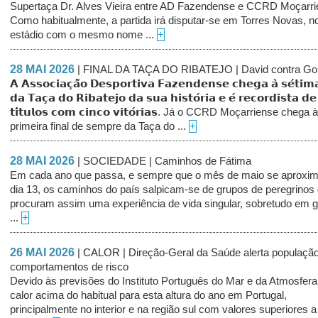
Supertaça Dr. Alves Vieira entre AD Fazendense e CCRD Moçarri
Como habitualmente, a partida irá disputar-se em Torres Novas, n
estádio com o mesmo nome ...
+
28 MAI 2026
| FINAL DA TAÇA DO RIBATEJO | David contra Gol
𝗔 𝗔𝘀𝘀𝗼𝗰𝗶𝗮𝗰̧𝗮̃𝗼 𝗗𝗲𝘀𝗽𝗼𝗿𝘁𝗶𝘃𝗮 𝗙𝗮𝘇𝗲𝗻𝗱𝗲𝗻𝘀𝗲 𝗰𝗵𝗲𝗴𝗮 𝗮̀ 𝘀𝗲́𝘁𝗶𝗺𝗮
𝗱𝗮 𝗧𝗮𝗰̧𝗮 𝗱𝗼 𝗥𝗶𝗯𝗮𝘁𝗲𝗷𝗼 𝗱𝗮 𝘀𝘂𝗮 𝗵𝗶𝘀𝘁𝗼́𝗿𝗶𝗮 𝗲 𝗲́ 𝗿𝗲𝗰𝗼𝗿𝗱𝗶𝘀𝘁𝗮 𝗱𝗲
𝘁𝗶́𝘁𝘂𝗹𝗼𝘀 𝗰𝗼𝗺 𝗰𝗶𝗻𝗰𝗼 𝘃𝗶𝘁𝗼́𝗿𝗶𝗮𝘀. Já o CCRD Moçarriense chega
primeira final de sempre da Taça do ...
+
28 MAI 2026
| SOCIEDADE | Caminhos de Fátima
Em cada ano que passa, e sempre que o mês de maio se aproxi
dia 13, os caminhos do país salpicam-se de grupos de peregrinos
procuram assim uma experiência de vida singular, sobretudo em 
...
+
26 MAI 2026
| CALOR | Direção-Geral da Saúde alerta populaçã
comportamentos de risco
Devido às previsões do Instituto Português do Mar e da Atmosfera
calor acima do habitual para esta altura do ano em Portugal,
principalmente no interior e na região sul com valores superiores a