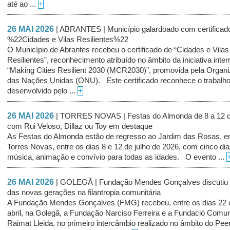
até ao ...
+
26 MAI 2026
| ABRANTES | Município galardoado com certificad
%22Cidades e Vilas Resilientes%22
O Município de Abrantes recebeu o certificado de “Cidades e Vilas
Resilientes”, reconhecimento atribuído no âmbito da iniciativa inter
“Making Cities Resilient 2030 (MCR2030)”, promovida pela Organ
das Nações Unidas (ONU). Este certificado reconhece o trabalh
desenvolvido pelo ...
+
26 MAI 2026
| TORRES NOVAS | Festas do Almonda de 8 a 12 d
com Rui Veloso, Dillaz ou Toy em destaque
As Festas do Almonda estão de regresso ao Jardim das Rosas, 
Torres Novas, entre os dias 8 e 12 de julho de 2026, com cinco di
música, animação e convívio para todas as idades. O evento ...
26 MAI 2026
| GOLEGÃ | Fundação Mendes Gonçalves discutiu 
das novas gerações na filantropia comunitária
A Fundação Mendes Gonçalves (FMG) recebeu, entre os dias 22 
abril, na Golegã, a Fundação Narciso Ferreira e a Fundació Comun
Raimat Lleida, no primeiro intercâmbio realizado no âmbito do Peer