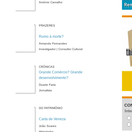
António Carvalho
PRAZERES
Rumo à morte?
Armando Fernandes
Investigador | Consultor Cultural
CRÓNICAS
Grande Comércio? Grande
desenvolvimento?
Duarte Faria
Jornalista
CO
DO PATRIMÓNIO
Inte
Carta de Veneza
João Soares
Historiador