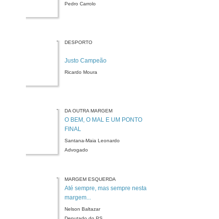
Pedro Carrolo
DESPORTO
Justo Campeão
Ricardo Moura
DA OUTRA MARGEM
O BEM, O MAL E UM PONTO
FINAL
Santana-Maia Leonardo
Advogado
MARGEM ESQUERDA
Até sempre, mas sempre nesta
margem...
Nelson Baltazar
Deputado do PS