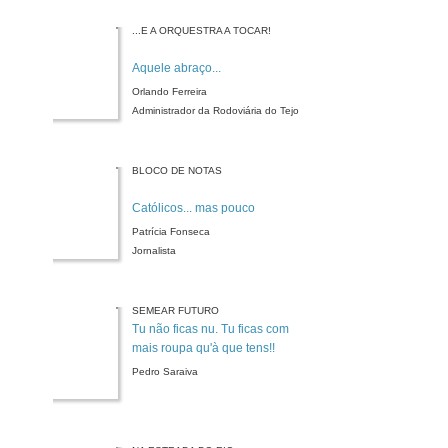
...E A ORQUESTRA A TOCAR!
Aquele abraço...
Orlando Ferreira
Administrador da Rodoviária do Tejo
BLOCO DE NOTAS
Católicos... mas pouco
Patrícia Fonseca
Jornalista
SEMEAR FUTURO
Tu não ficas nu. Tu ficas com
mais roupa qu'à que tens!!
Pedro Saraiva