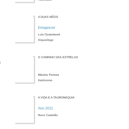
A DUAS MÃOS
Emagrecer
Luís Oosterbeek
Arqueólogo
O CAMINHO DAS ESTRELAS
s
Máximo Ferreira
Astrónomo
A VIDA E A TAUROMAQUIA
Ano 2011
Nuno Castelão