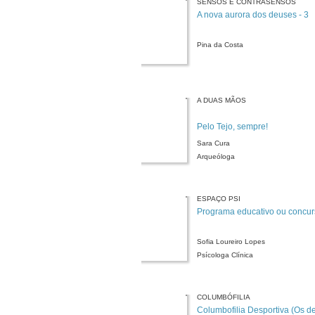
SENSOS E CONTRASENSOS
A nova aurora dos deuses - 3
Pina da Costa
A DUAS MÃOS
Pelo Tejo, sempre!
Sara Cura
Arqueóloga
ESPAÇO PSI
Programa educativo ou concur
Sofia Loureiro Lopes
Psícologa Clínica
COLUMBÓFILIA
Columbofilia Desportiva (Os d