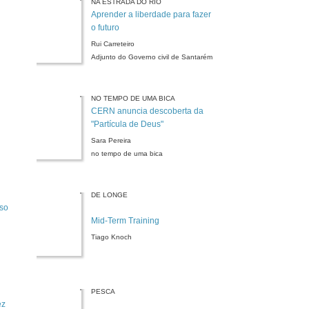
NA ESTRADA DO RIO
Aprender a liberdade para fazer
o futuro
Rui Carreteiro
Adjunto do Governo civil de Santarém
NO TEMPO DE UMA BICA
CERN anuncia descoberta da
"Partícula de Deus"
Sara Pereira
no tempo de uma bica
DE LONGE
so
Mid-Term Training
Tiago Knoch
PESCA
ez