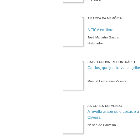
A BARCA DA MEMÓRIA
A EICA em livro
José Martinho Gaspar
Historiador
SALVO PROVA EM CONTRÁRIO
Cardos, queijos, travias e grifo
Manuel Fernandes Vicente
AS CORES DO MUNDO
A revolta árabe ou o Lexus e a
Oliveira
Nélson de Carvalho