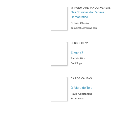
MARGEM DIREITA / CONVERSAS
Nas 36 velas do Regime
Democrático
Octávio Oliveira
ooliveira60@gmail.com
PERSPECTIVA
E agora?
Patrícia Bica
Socióloga
CÁ POR CAUSAS
O futuro do Tejo
Paulo Constantino
Economista