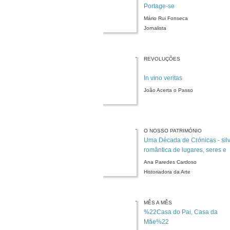
Portage-se
Mário Rui Fonseca
Jornalista
REVOLUÇÕES
In vino veritas
João Acerta o Passo
O NOSSO PATRIMÓNIO
Uma Década de Crónicas - sil
romântica de lugares, seres e
coisas
Ana Paredes Cardoso
Historiadora da Arte
MÊS A MÊS
%22Casa do Pai, Casa da
Mãe%22