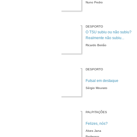
Nuno Pedro
DESPORTO
O TSU subiu ou não subiu?
Realmente não subiu...
Ricardo Beirão
DESPORTO
Futsal em destaque
Sérgio Mourato
PALPITAÇÕES
Felizes, nós?
Alves Jana
Professor