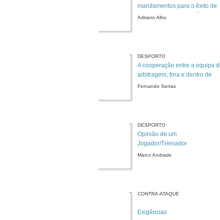
mandamentos para o êxito de
uma solta - Continuação)
Adriano Alho
DESPORTO
A cooperação entre a equipa 
arbitragem, fora e dentro de
campo
Fernando Serras
DESPORTO
Opinião de um
Jogador/Treinador
Marco Andrade
CONTRA-ATAQUE
Exigências