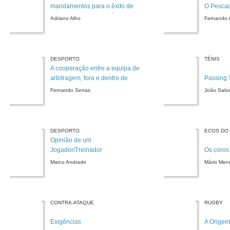
mandamentos para o êxito de
O Pesca
uma solta - Continuação)
Adriano Alho
Fernando 
DESPORTO
TÉNIS
A cooperação entre a equipa de
arbitragem, fora e dentro de
Passing 
campo
Fernando Serras
João Salv
DESPORTO
ECOS DO
Opinião de um
Jogador/Treinador
Os coros
Marco Andrade
Mário Men
CONTRA-ATAQUE
RUGBY
Exigências
A Origem