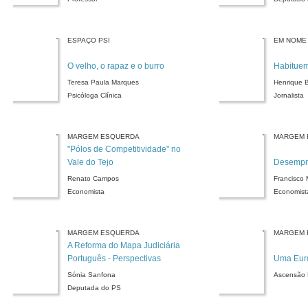
ESPAÇO PSI
EM NOME
O velho, o rapaz e o burro
Habitue
Teresa Paula Marques
Henrique B
Psicóloga Clínica
Jornalista
MARGEM ESQUERDA
MARGEM 
"Pólos de Competitividade" no
Vale do Tejo
Desempr
Renato Campos
Francisco 
Economista
Economist
MARGEM ESQUERDA
MARGEM 
A Reforma do Mapa Judiciária
Português - Perspectivas
Uma Eur
Sónia Sanfona
Ascensão 
Deputada do PS