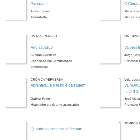
Pascoaes
O Cinema
Adelino Pires
Maria Joã
Alfarrabista
Médica e e
DÁ QUE PENSAR
OS TRABA
Ano sabático
Valores 
Susana Guerreiro
Jorge Carr
Licenciada em Comunicação
Professor d
Empresarial
CRÓNICA PERVERSA
Vela Lusit
Abrantes... e o resto é paisagem!
VENDAV
(CORRET
TANTA F
Gabriel Feitor
José Alex
- A Feir
Historiador e dirigente associativo
Professor 
TEMPOS 
Quando as cortinas se fecham