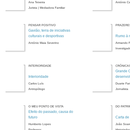
Ana Teixeira
António Ca
Jurista | Mediadora Familiar
PENSAR POSITIVO
PRAZERE
Gavião, terra de iniciativas
culturais e desportivas
Rumo à 
António Maia Severino
Armando 
Investigado
INTERIORIDADE
CRÓNICA
Grande 
Interioridade
desenvol
Carlos Luís
Duarte Far
Antropólogo
Jornalista
O MEU PONTO DE VISTA
DO PATRI
Efeito do passado, causa do
futuro
Carta de
Humberto Lopes
João Soar
Professor
Historiador