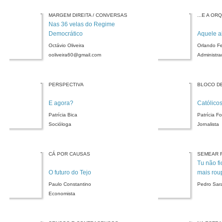
MARGEM DIREITA / CONVERSAS
...E A O
Nas 36 velas do Regime
Democrático
Aquele a
Octávio Oliveira
Orlando Fe
ooliveira60@gmail.com
Administra
PERSPECTIVA
BLOCO D
E agora?
Católico
Patrícia Bica
Patrícia F
Socióloga
Jornalista
CÁ POR CAUSAS
SEMEAR 
Tu não fi
O futuro do Tejo
mais roup
Paulo Constantino
Pedro Sar
Economista