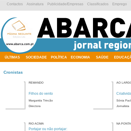
Contactos
Assinatura
Publicidade/Empresas
Classificados
Emprego
ÚLTIMAS
SOCIEDADE
POLÍTICA
ECONOMIA
SAÚDE
EDUCAÇ
AMBIENTE
Cronistas
REMANDO
AO LARG
Filhos do vento
Criativid
Margarida Trincão
Sónia Pac
Directora
Jornalista
RIO ACIMA
NA PONT
Portajar ou não portajar: