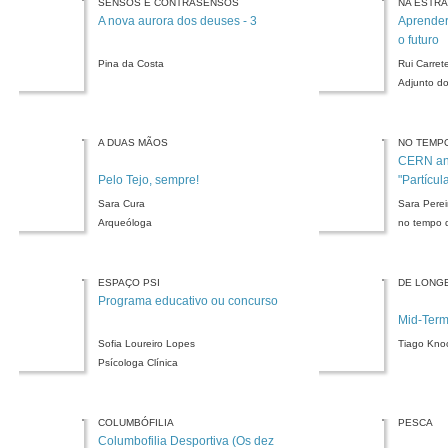
SENSOS E CONTRASENSOS
NA ESTRA
A nova aurora dos deuses - 3
Aprender
o futuro
Pina da Costa
Rui Carrete
Adjunto do
A DUAS MÃOS
NO TEMPO
CERN an
Pelo Tejo, sempre!
"Partícul
Sara Cura
Sara Perei
Arqueóloga
no tempo 
ESPAÇO PSI
DE LONG
Programa educativo ou concurso
Mid-Term
Sofia Loureiro Lopes
Tiago Kno
Psícologa Clínica
COLUMBÓFILIA
PESCA
Columbofilia Desportiva (Os dez