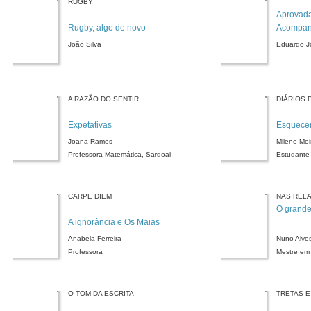
RUGBY
Aprovada
Rugby, algo de novo
Acompa
João Silva
Eduardo J
A RAZÃO DO SENTIR...
DIÁRIOS 
Expetativas
Esquece
Joana Ramos
Milene Mei
Professora Matemática, Sardoal
Estudante 
CARPE DIEM
NAS REL
O grande
A ignorância e Os Maias
Anabela Ferreira
Nuno Alve
Professora
Mestre em 
O TOM DA ESCRITA
TRETAS E