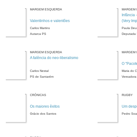
MARGEM ESQUERDA
MARGEM 
Infância 
Valentinhos e valentões
(Very Imp
Society 
Carlos Martins
Paula Deu
Autarca PS
Deputada
MARGEM ESQUERDA
MARGEM 
A falência do neo-liberalismo
O "Pacot
Carlos Nestal
Maria do 
PS de Santarém
Vereadora
CRÓNICAS
RUGBY
Os maiores êxitos
Um despo
Grácio dos Santos
Pedro Soa