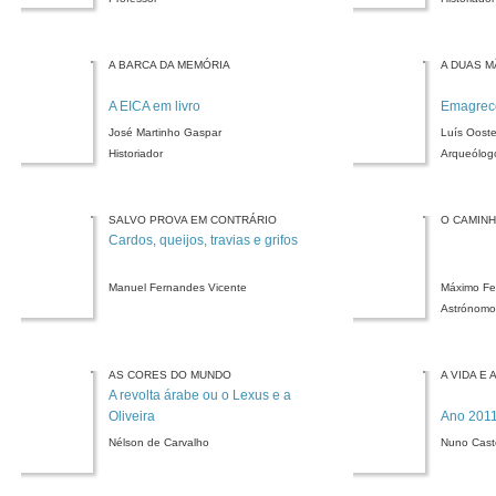
A BARCA DA MEMÓRIA
A DUAS 
A EICA em livro
Emagrec
José Martinho Gaspar
Luís Oost
Historiador
Arqueólog
SALVO PROVA EM CONTRÁRIO
O CAMIN
Cardos, queijos, travias e grifos
Manuel Fernandes Vicente
Máximo Fer
Astrónomo
AS CORES DO MUNDO
A VIDA E
A revolta árabe ou o Lexus e a
Oliveira
Ano 201
Nélson de Carvalho
Nuno Cast