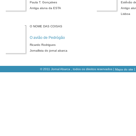
Paula T. Gonçalves
Estêvão d
Antiga aluna da ESTA
Antigo alu
Lisboa
O NOME DAS COISAS
O avião de Pedrógão
Ricardo Rodrigues
Jornallista do jornal abarca
© 2011 Jornal Abarca , todos os direitos reservados |
|
Mapa do site