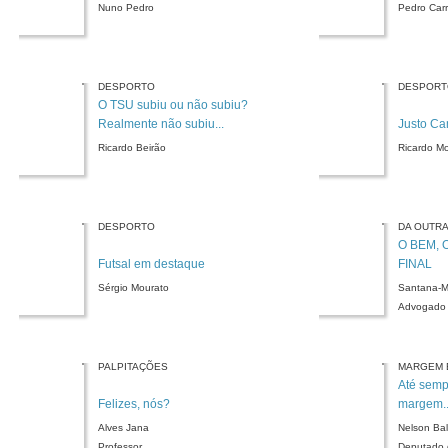
Nuno Pedro
Pedro Carr
DESPORTO
DESPORT
O TSU subiu ou não subiu?
Realmente não subiu...
Justo C
Ricardo Beirão
Ricardo M
DESPORTO
DA OUTR
O BEM, 
Futsal em destaque
FINAL
Sérgio Mourato
Santana-M
Advogado
PALPITAÇÕES
MARGEM 
Até semp
Felizes, nós?
margem..
Alves Jana
Nelson Bal
Professor
Deputado