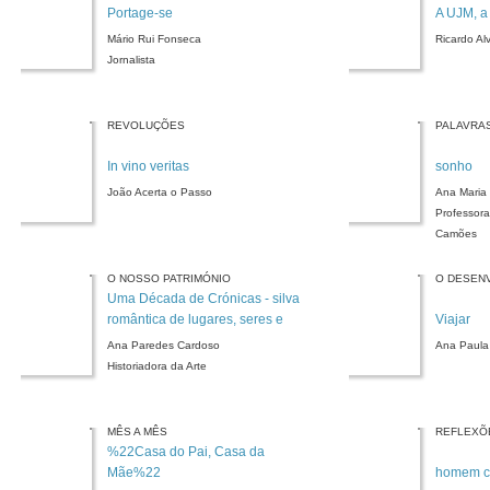
Portage-se
A UJM, a
Mário Rui Fonseca
Ricardo Al
Jornalista
REVOLUÇÕES
PALAVRA
In vino veritas
sonho
João Acerta o Passo
Ana Maria 
Professora
Camões
O NOSSO PATRIMÓNIO
O DESEN
Uma Década de Crónicas - silva
romântica de lugares, seres e
Viajar
coisas
Ana Paredes Cardoso
Ana Paula
Historiadora da Arte
MÊS A MÊS
REFLEXÕ
%22Casa do Pai, Casa da
Mãe%22
homem c