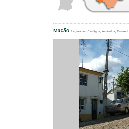
Mação
freguesias:
Cardigos
,
Amêndoa
,
Envend