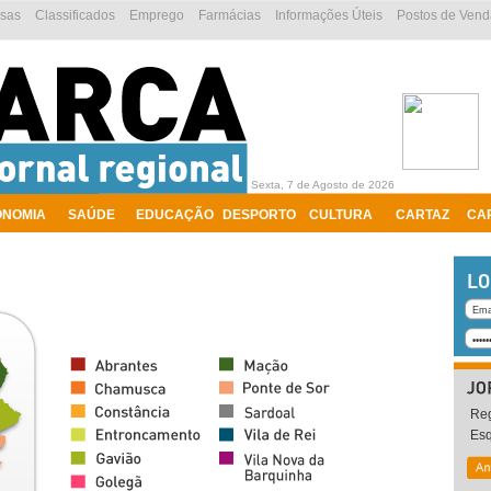
esas
Classificados
Emprego
Farmácias
Informações Úteis
Postos de Vend
Sexta, 7 de Agosto de 2026
ONOMIA
SAÚDE
EDUCAÇÃO
DESPORTO
CULTURA
CARTAZ
CA
Reg
Es