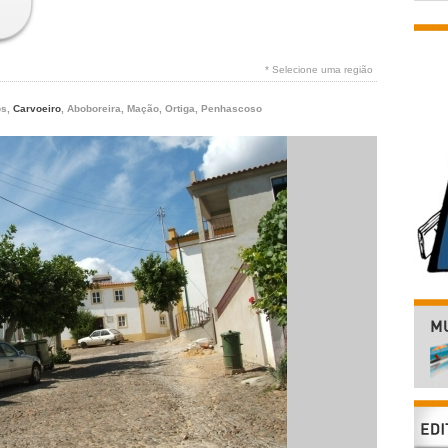
* Selecione uma região
os
,
Carvoeiro
,
Aboboreira
,
Mação
,
Ortiga
,
Penhascoso