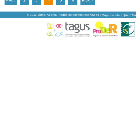
« Ant.
2
3
4
5
6
Próx. »
© 2011 Jornal Abarca , todos os direitos reservados |
|
Mapa do site
Quem S