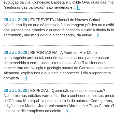
evolução da vila. Conceição Baptista e Clotilde Ova, duas das mít
“senhoras das barracas”, são herdeiras e ...
+
29 JUL 2026
| ENTREVISTA | Manuel de Novaes Cabral
Não é uma figura que dê primazia à sua imagem pública ou a exibi
nos púlpitos dos grandes e quando é obrigado a subir à ribalta fá-
serenidade, não mais do que o necessário, dá ânimo ...
+
29 JUL 2026
| REPORTAGEM | A Morte do Mar Morto
Uma tragédia ambiental, económica e social que parece passar
despercebida à comunidade internacional. Ana Rita Henriques,
especialista em biologia e geologia natural de Gouxaria, no concel
Alcanena, explica-nos o que está a acontecer. Leia a reportagem
completa ...
+
29 JUL 2026
| ESPECIAL | Quem são os nossos autarcas?
Nas próximas edições vamos dar-lhe a conhecer os nossos presi
de Câmara Municipal - a pessoa para lá do autarca. Começamos,
edição, com Manuel Jorge Valamatos (Abrantes) e Tiago Carrão (
Leia os perfis completos na edição ...
+