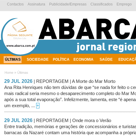
Contactos
Assinatura
Publicidade/Empresas
Classificados
Emprego
ÚLTIMAS
SOCIEDADE
POLÍTICA
ECONOMIA
SAÚDE
EDUCAÇ
AMBIENTE
»
Home
Últimas
29 JUL 2026
| REPORTAGEM | A Morte do Mar Morto
Ana Rita Henriques não tem dúvidas de que “se nada for feito o ce
mais radical seria mesmo o desaparecimento completo do Mar Mo
após a sua total evaporação”. Infelizmente, lamenta, este “é apen
um exemplo, ...
+
29 JUL 2026
| REPORTAGEM | Onde mora o Verão
Entre tradição, memórias e gerações de concessionários e turista
barracas da Nazaré contam uma história que acompanha a própri