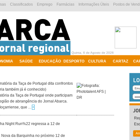
esas
Classificados
Emprego
Farmácias
Informações Úteis
Postos de Vend
Quinta, 6 de Agosto de 2026
ONOMIA
SAÚDE
EDUCAÇÃO
DESPORTO
CULTURA
CARTAZ
CA
natória da Taça de Portugal dita confrontos
tória também já é conhecido)
atória da Taça de Portugal onde participam
região de abrangência do Jornal Abarca.
çarriense, que ...
+
Reg
a Night Run%22 regressa a 12 de
Es
la Nova da Barquinha no próximo 12 de