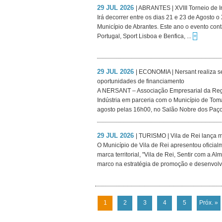
29 JUL 2026
| ABRANTES | XVIII Torneio de I
Irá decorrer entre os dias 21 e 23 de Agosto o 
Município de Abrantes. Este ano o evento con
Portugal, Sport Lisboa e Benfica, ...
+
29 JUL 2026
| ECONOMIA | Nersant realiza s
oportunidades de financiamento
A NERSANT – Associação Empresarial da Reg
Indústria em parceria com o Município de Toma
agosto pelas 16h00, no Salão Nobre dos Paço
29 JUL 2026
| TURISMO | Vila de Rei lança 
O Município de Vila de Rei apresentou oficialm
marca territorial, "Vila de Rei, Sentir com a A
marco na estratégia de promoção e desenvolv
1
2
3
4
5
Próx. »