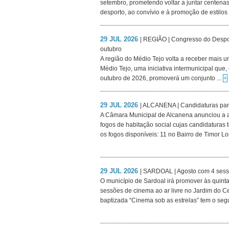
setembro, prometendo voltar a juntar centena
desporto, ao convívio e à promoção de estilos 
29 JUL 2026
| REGIÃO | Congresso do Despo
outubro
A região do Médio Tejo volta a receber mais
Médio Tejo, uma iniciativa intermunicipal que,
outubro de 2026, promoverá um conjunto ...
+
29 JUL 2026
| ALCANENA | Candidaturas para
A Câmara Municipal de Alcanena anunciou a a
fogos de habitação social cujas candidaturas
os fogos disponíveis: 11 no Bairro de Timor Lor
29 JUL 2026
| SARDOAL | Agosto com 4 sessõ
O município de Sardoal irá promover às quintas
sessões de cinema ao ar livre no Jardim do Cen
baptizada “Cinema sob as estrelas” tem o segu