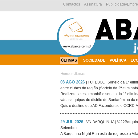
Contactos
Assinatura
Publicidade/Empr
ÚLTIMAS
SOCIEDADE
POLÍTICA
EC
AMBIENTE
»
Home
Últimas
03 AGO 2026
| FUTEBOL | Sorteio da 1ª elimi
entre clubes da região (Sorteio da 2ª elimina
Realizou-se esta manhã o sorteio da 1ª elimin
várias equipas do distrito de Santarém ou da 
Quis o destino que AD Fazendense e CCRD Mo
29 JUL 2026
| VN BARQUINHA | %22Barquinh
Setembro
A Barquinha Night Run está de regresso a Vi