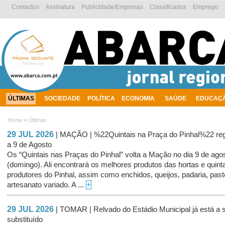
Contactos
Assinatura
Publicidade/Empresas
Classificados
Emprego
ÚLTIMAS
SOCIEDADE
POLÍTICA
ECONOMIA
SAÚDE
EDUCAÇ
AMBIENTE
»
Home
Últimas
29 JUL 2026
| MAÇÃO | %22Quintais na Praça do Pinhal%22 re
a 9 de Agosto
Os “Quintais nas Praças do Pinhal” volta a Mação no dia 9 de ago
(domingo). Ali encontrará os melhores produtos das hortas e quint
produtores do Pinhal, assim como enchidos, queijos, padaria, paste
artesanato variado. A ...
+
29 JUL 2026
| TOMAR | Relvado do Estádio Municipal já está a 
substituído