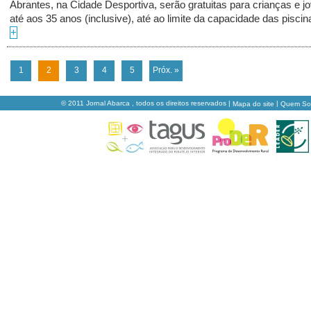
Abrantes, na Cidade Desportiva, serão gratuitas para crianças e j
até aos 35 anos (inclusive), até ao limite da capacidade das piscinas
+
1
2
3
4
5
Próx. »
© 2011 Jornal Abarca , todos os direitos reservados |
|
Mapa do site
Quem S