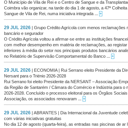
O Município de Vila de Rei e o Centro de Sangue e da Transplant
Coimbra vão organizar, na tarde do dia 1 de agosto, a 47ª Colheita
Sangue de Vila de Rei, numa iniciativa integrada ...
+
29 JUL 2026
| Grupo Crédito Agrícola com menos reclamações n
bancário e segurador
O Crédito Agrícola voltou a afirmar-se entre as instituições finance
com melhor desempenho em matéria de reclamações, ao registar 
inferiores à média do setor nos principais produtos bancários anal
no Relatório de Supervisão Comportamental do Banco ...
+
29 JUL 2026
| ECONOMIA | Rui Serrano eleito Presidente da Di
Nersant para o Triénio 2026-2028
Rui Serrano foi eleito Presidente da NERSANT – Associação Empr
da Região de Santarém / Câmara do Comércio e Indústria para o
2026-2028. Concluído o processo eleitoral para os Órgãos Sociais
Associação, os associados renovaram ...
+
29 JUL 2026
| ABRANTES | Dia Internacional da Juventude cele
com várias iniciativas gratuitas
No dia 12 de agosto (quarta-feira), as entradas nas piscinas de ar l