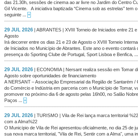
das 21.30h, sessões de cinema ao ar livre no Jardim do Centro Cul
Gil Vicente. A iniciativa baptizada “Cinema sob as estrelas” tem o
seguinte ...
+
29 JUL 2026
| ABRANTES | XVIII Torneio de Iniciados entre 21 e
Agosto
Irá decorrer entre os dias 21 e 23 de Agosto o XVIII Torneio Interna
de Iniciados no Município de Abrantes. Este ano o evento contará
presença do Sporting Clube de Portugal, Sport Lisboa e Benfica, ..
29 JUL 2026
| ECONOMIA | Nersant realiza sessão em Tomar di
Agosto sobre oportunidades de financiamento
A NERSANT – Associação Empresarial da Região de Santarém /
do Comércio e Indústria em parceria com o Município de Tomar, v
promover no próximo dia 6 de agosto pelas 16h00, no Salão Nobr
Paços ...
+
29 JUL 2026
| TURISMO | Vila de Rei lança marca territorial %22
com a Alma%22
O Município de Vila de Rei apresentou oficialmente, no dia 25 de ju
sua nova marca territorial, "Vila de Rei, Sentir com a Alma", uma in