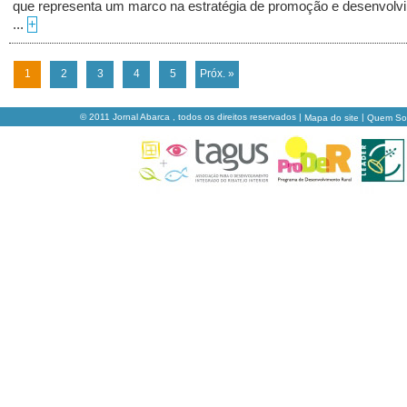
que representa um marco na estratégia de promoção e desenvolv
...
+
1
2
3
4
5
Próx. »
© 2011 Jornal Abarca , todos os direitos reservados |
|
Mapa do site
Quem S