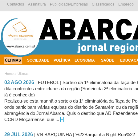
Contactos
Assinatura
Publicidade/Empresas
Classificados
Emprego
ÚLTIMAS
SOCIEDADE
POLÍTICA
ECONOMIA
SAÚDE
EDUCAÇ
AMBIENTE
»
Home
Últimas
03 AGO 2026
| FUTEBOL | Sorteio da 1ª eliminatória da Taça de 
dita confrontos entre clubes da região (Sorteio da 2ª eliminatória
já é conhecido)
Realizou-se esta manhã o sorteio da 1ª eliminatória da Taça de Po
onde participam várias equipas do distrito de Santarém ou da regi
abrangência do Jornal Abarca. Quis o destino que AD Fazendense
CCRD Moçarriense, que ...
+
29 JUL 2026
| VN BARQUINHA | %22Barquinha Night Run%22