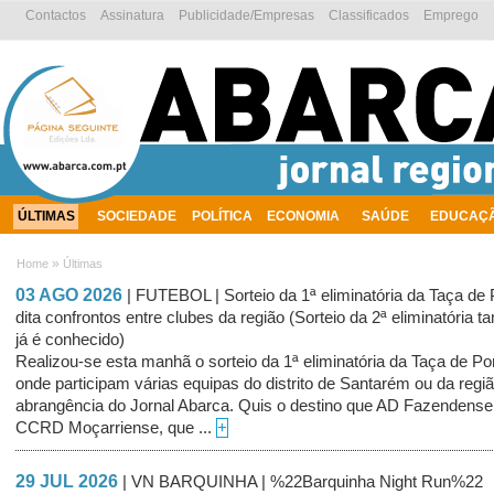
Contactos
Assinatura
Publicidade/Empresas
Classificados
Emprego
ÚLTIMAS
SOCIEDADE
POLÍTICA
ECONOMIA
SAÚDE
EDUCAÇ
AMBIENTE
»
Home
Últimas
03 AGO 2026
| FUTEBOL | Sorteio da 1ª eliminatória da Taça de 
dita confrontos entre clubes da região (Sorteio da 2ª eliminatória
já é conhecido)
Realizou-se esta manhã o sorteio da 1ª eliminatória da Taça de Po
onde participam várias equipas do distrito de Santarém ou da regi
abrangência do Jornal Abarca. Quis o destino que AD Fazendense
CCRD Moçarriense, que ...
+
29 JUL 2026
| VN BARQUINHA | %22Barquinha Night Run%22