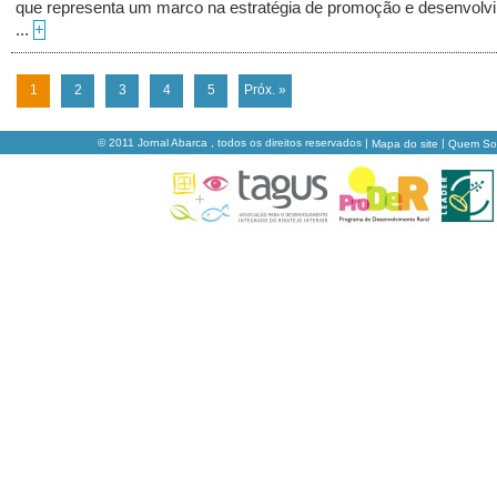
que representa um marco na estratégia de promoção e desenvolv
...
+
1
2
3
4
5
Próx. »
© 2011 Jornal Abarca , todos os direitos reservados |
|
Mapa do site
Quem S