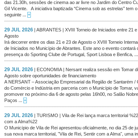
das 21.30h, sessões de cinema ao ar livre no Jardim do Centro Cul
Gil Vicente. A iniciativa baptizada “Cinema sob as estrelas” tem o
seguinte ...
+
29 JUL 2026
| ABRANTES | XVIII Torneio de Iniciados entre 21 e
Agosto
Irá decorrer entre os dias 21 e 23 de Agosto o XVIII Torneio Interna
de Iniciados no Município de Abrantes. Este ano o evento contará
presença do Sporting Clube de Portugal, Sport Lisboa e Benfica, ..
29 JUL 2026
| ECONOMIA | Nersant realiza sessão em Tomar di
Agosto sobre oportunidades de financiamento
A NERSANT – Associação Empresarial da Região de Santarém /
do Comércio e Indústria em parceria com o Município de Tomar, v
promover no próximo dia 6 de agosto pelas 16h00, no Salão Nobr
Paços ...
+
29 JUL 2026
| TURISMO | Vila de Rei lança marca territorial %22
com a Alma%22
O Município de Vila de Rei apresentou oficialmente, no dia 25 de ju
sua nova marca territorial, "Vila de Rei, Sentir com a Alma", uma in