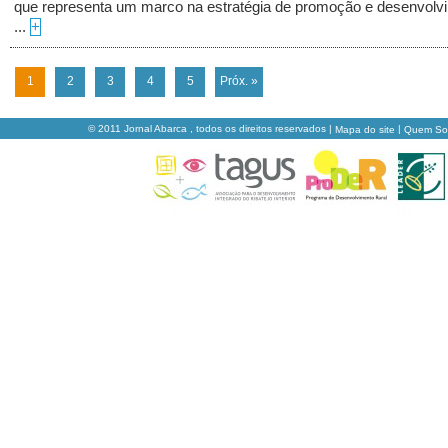
que representa um marco na estratégia de promoção e desenvolv
...
+
1
2
3
4
5
Próx. »
© 2011 Jornal Abarca , todos os direitos reservados |
|
Mapa do site
Quem S