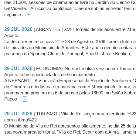
das 21.30h, sessões de cinema ao ar livre no Jardim do Centro Cul
Gil Vicente. A iniciativa baptizada “Cinema sob as estrelas” tem o
seguinte ...
+
29 JUL 2026
| ABRANTES | XVIII Torneio de Iniciados entre 21 e
Agosto
Irá decorrer entre os dias 21 e 23 de Agosto o XVIII Torneio Interna
de Iniciados no Município de Abrantes. Este ano o evento contará
presença do Sporting Clube de Portugal, Sport Lisboa e Benfica, ..
29 JUL 2026
| ECONOMIA | Nersant realiza sessão em Tomar di
Agosto sobre oportunidades de financiamento
A NERSANT – Associação Empresarial da Região de Santarém /
do Comércio e Indústria em parceria com o Município de Tomar, v
promover no próximo dia 6 de agosto pelas 16h00, no Salão Nobr
Paços ...
+
29 JUL 2026
| TURISMO | Vila de Rei lança marca territorial %22
com a Alma%22
O Município de Vila de Rei apresentou oficialmente, no dia 25 de ju
sua nova marca territorial, "Vila de Rei, Sentir com a Alma", uma in