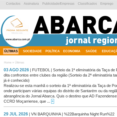
Contactos
Assinatura
Publicidade/Empresas
Classificados
Emprego
ÚLTIMAS
SOCIEDADE
POLÍTICA
ECONOMIA
SAÚDE
EDUCAÇ
AMBIENTE
»
Home
Últimas
03 AGO 2026
| FUTEBOL | Sorteio da 1ª eliminatória da Taça de 
dita confrontos entre clubes da região (Sorteio da 2ª eliminatória
já é conhecido)
Realizou-se esta manhã o sorteio da 1ª eliminatória da Taça de Po
onde participam várias equipas do distrito de Santarém ou da regi
abrangência do Jornal Abarca. Quis o destino que AD Fazendense
CCRD Moçarriense, que ...
+
29 JUL 2026
| VN BARQUINHA | %22Barquinha Night Run%22