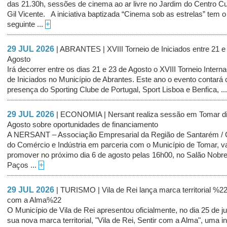
das 21.30h, sessões de cinema ao ar livre no Jardim do Centro Cul
Gil Vicente. A iniciativa baptizada “Cinema sob as estrelas” tem o
seguinte ...
+
29 JUL 2026
| ABRANTES | XVIII Torneio de Iniciados entre 21 e
Agosto
Irá decorrer entre os dias 21 e 23 de Agosto o XVIII Torneio Interna
de Iniciados no Município de Abrantes. Este ano o evento contará
presença do Sporting Clube de Portugal, Sport Lisboa e Benfica, ..
29 JUL 2026
| ECONOMIA | Nersant realiza sessão em Tomar di
Agosto sobre oportunidades de financiamento
A NERSANT – Associação Empresarial da Região de Santarém /
do Comércio e Indústria em parceria com o Município de Tomar, v
promover no próximo dia 6 de agosto pelas 16h00, no Salão Nobr
Paços ...
+
29 JUL 2026
| TURISMO | Vila de Rei lança marca territorial %22
com a Alma%22
O Município de Vila de Rei apresentou oficialmente, no dia 25 de ju
sua nova marca territorial, "Vila de Rei, Sentir com a Alma", uma in