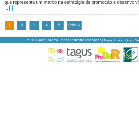
que representa um marco na estratégia de promoção e desenvolv
...
+
1
2
3
4
5
Próx. »
© 2011 Jornal Abarca , todos os direitos reservados |
|
Mapa do site
Quem S