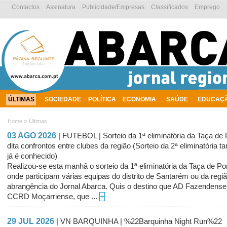
Contactos
Assinatura
Publicidade/Empresas
Classificados
Emprego
ÚLTIMAS
SOCIEDADE
POLÍTICA
ECONOMIA
SAÚDE
EDUCAÇ
AMBIENTE
»
Home
Últimas
03 AGO 2026
| FUTEBOL | Sorteio da 1ª eliminatória da Taça de 
dita confrontos entre clubes da região (Sorteio da 2ª eliminatória
já é conhecido)
Realizou-se esta manhã o sorteio da 1ª eliminatória da Taça de Po
onde participam várias equipas do distrito de Santarém ou da regi
abrangência do Jornal Abarca. Quis o destino que AD Fazendense
CCRD Moçarriense, que ...
+
29 JUL 2026
| VN BARQUINHA | %22Barquinha Night Run%22