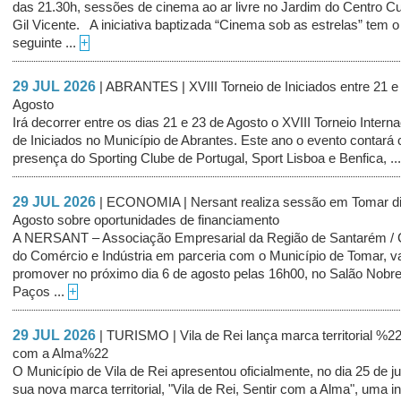
das 21.30h, sessões de cinema ao ar livre no Jardim do Centro Cul
Gil Vicente. A iniciativa baptizada “Cinema sob as estrelas” tem o
seguinte ...
+
29 JUL 2026
| ABRANTES | XVIII Torneio de Iniciados entre 21 e
Agosto
Irá decorrer entre os dias 21 e 23 de Agosto o XVIII Torneio Interna
de Iniciados no Município de Abrantes. Este ano o evento contará
presença do Sporting Clube de Portugal, Sport Lisboa e Benfica, ..
29 JUL 2026
| ECONOMIA | Nersant realiza sessão em Tomar di
Agosto sobre oportunidades de financiamento
A NERSANT – Associação Empresarial da Região de Santarém /
do Comércio e Indústria em parceria com o Município de Tomar, v
promover no próximo dia 6 de agosto pelas 16h00, no Salão Nobr
Paços ...
+
29 JUL 2026
| TURISMO | Vila de Rei lança marca territorial %22
com a Alma%22
O Município de Vila de Rei apresentou oficialmente, no dia 25 de ju
sua nova marca territorial, "Vila de Rei, Sentir com a Alma", uma in