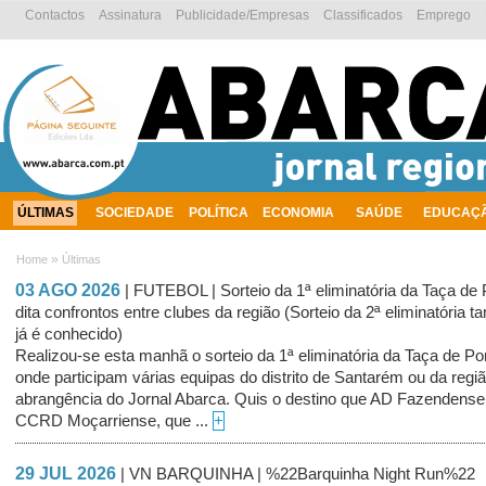
Contactos
Assinatura
Publicidade/Empresas
Classificados
Emprego
ÚLTIMAS
SOCIEDADE
POLÍTICA
ECONOMIA
SAÚDE
EDUCAÇ
AMBIENTE
»
Home
Últimas
03 AGO 2026
| FUTEBOL | Sorteio da 1ª eliminatória da Taça de 
dita confrontos entre clubes da região (Sorteio da 2ª eliminatória
já é conhecido)
Realizou-se esta manhã o sorteio da 1ª eliminatória da Taça de Po
onde participam várias equipas do distrito de Santarém ou da regi
abrangência do Jornal Abarca. Quis o destino que AD Fazendense
CCRD Moçarriense, que ...
+
29 JUL 2026
| VN BARQUINHA | %22Barquinha Night Run%22