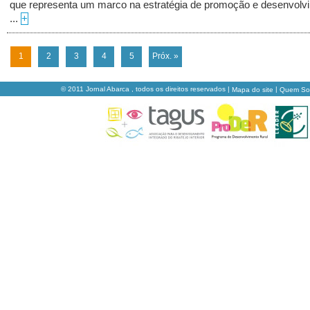
que representa um marco na estratégia de promoção e desenvolv
...
+
1
2
3
4
5
Próx. »
© 2011 Jornal Abarca , todos os direitos reservados |
|
Mapa do site
Quem S