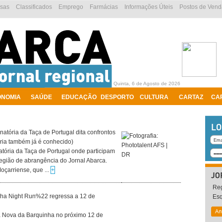
esas
Classificados
Emprego
Farmácias
Informações Úteis
Postos de Vend
Quinta, 6 de Agosto de 2026
ONOMIA
SAÚDE
EDUCAÇÃO
DESPORTO
CULTURA
CARTAZ
CA
natória da Taça de Portugal dita confrontos
tória também já é conhecido)
atória da Taça de Portugal onde participam
região de abrangência do Jornal Abarca.
çarriense, que ...
+
Reg
a Night Run%22 regressa a 12 de
Es
la Nova da Barquinha no próximo 12 de