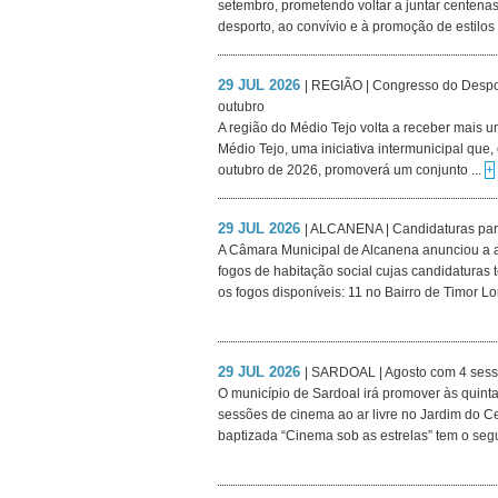
setembro, prometendo voltar a juntar centena
desporto, ao convívio e à promoção de estilos 
29 JUL 2026
| REGIÃO | Congresso do Despo
outubro
A região do Médio Tejo volta a receber mais
Médio Tejo, uma iniciativa intermunicipal que,
outubro de 2026, promoverá um conjunto ...
+
29 JUL 2026
| ALCANENA | Candidaturas para
A Câmara Municipal de Alcanena anunciou a a
fogos de habitação social cujas candidaturas
os fogos disponíveis: 11 no Bairro de Timor Lor
29 JUL 2026
| SARDOAL | Agosto com 4 sessõ
O município de Sardoal irá promover às quintas
sessões de cinema ao ar livre no Jardim do Cen
baptizada “Cinema sob as estrelas” tem o segu