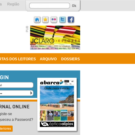
a
Região
RTAS DOS LEITORES
ARQUIVO
DOSSIERS
iste-se
queceu a Password?