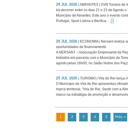
29 JUL 2026
| ABRANTES | XVIII Torneio de I
Irá decorrer entre os dias 21 e 23 de Agosto o 
Município de Abrantes. Este ano o evento con
Portugal, Sport Lisboa e Benfica, ...
+
29 JUL 2026
| ECONOMIA | Nersant realiza s
oportunidades de financiamento
A NERSANT – Associação Empresarial da Reg
Indústria em parceria com o Município de Toma
agosto pelas 16h00, no Salão Nobre dos Paço
29 JUL 2026
| TURISMO | Vila de Rei lança 
O Município de Vila de Rei apresentou oficialm
marca territorial, "Vila de Rei, Sentir com a A
marco na estratégia de promoção e desenvolv
1
2
3
4
5
Próx. »