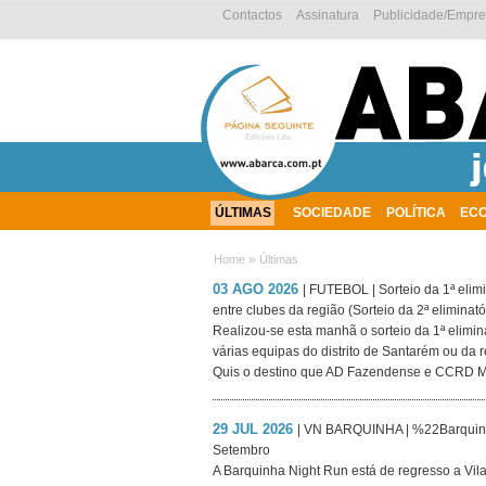
Contactos
Assinatura
Publicidade/Empr
ÚLTIMAS
SOCIEDADE
POLÍTICA
EC
AMBIENTE
»
Home
Últimas
03 AGO 2026
| FUTEBOL | Sorteio da 1ª elimi
entre clubes da região (Sorteio da 2ª elimina
Realizou-se esta manhã o sorteio da 1ª elimin
várias equipas do distrito de Santarém ou da 
Quis o destino que AD Fazendense e CCRD Mo
29 JUL 2026
| VN BARQUINHA | %22Barquinh
Setembro
A Barquinha Night Run está de regresso a Vi